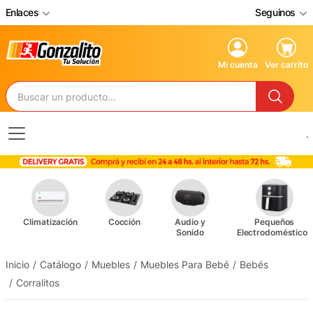
Enlaces
Seguinos
Mi cuenta
Ver carrito
.
Climatización
Cocción
Audio y
Pequeños
Sonido
Electrodomésticos
Inicio
Catálogo
Muebles
Muebles Para Bebé
Bebés
Corralitos